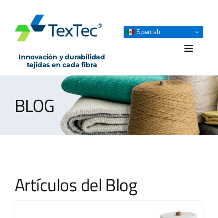
Skip
to
content
Spanish
Toggle
Innovación y durabilidad
Naviga
tejidas en cada fibra
PRODUCTOS
BLOG
NEGOCIOS
NOSOTROS
Artículos del Blog
BLOG