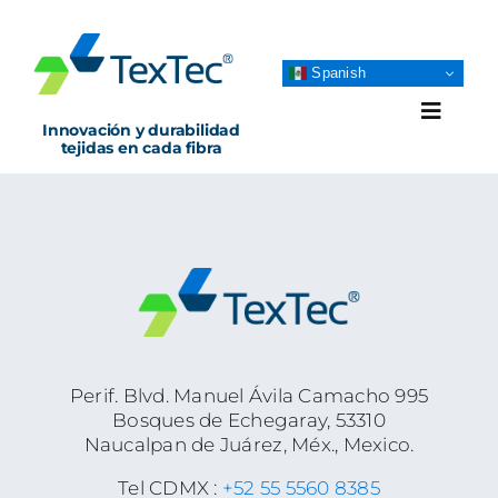
Skip
to
content
Spanish
Toggle
Innovación y durabilidad
Naviga
tejidas en cada fibra
PRODUCTOS
NEGOCIOS
NOSOTROS
Perif. Blvd. Manuel Ávila Camacho 995
Bosques de Echegaray, 53310
BLOG
Naucalpan de Juárez, Méx., Mexico.
Tel CDMX :
+52 55 5560 8385