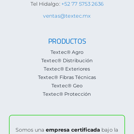
CONTACTO
Tel Hidalgo:
+52 77 5753 2636
ventas@textec.mx
PRODUCTOS
Textec® Agro
Textec® Distribución
Textec® Exteriores
Textec® Fibras Técnicas
Textec® Geo
Textec® Protección
Somos una
empresa certificada
bajo la